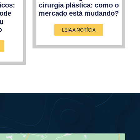
icos:
cirurgia plástica: como o
pode
mercado está mudando?
eu
o
LEIA A NOTÍCIA