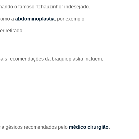
inando o famoso “tchauzinho” indesejado.
 como a
abdominoplastia
, por exemplo.
r retirado.
cipais recomendações da braquioplastia incluem:
r analgésicos recomendados pelo
médico cirurgião
.