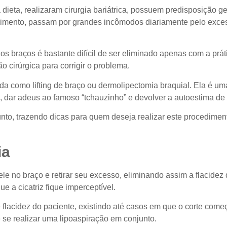
eta, realizaram cirurgia bariátrica, possuem predisposição ge
imento, passam por grandes incômodos diariamente pelo excess
braços é bastante difícil de ser eliminado apenas com a práti
 cirúrgica para corrigir o problema.
ida como lifting de braço ou dermolipectomia braquial. Ela é u
o, dar adeus ao famoso “tchauzinho” e devolver a autoestima de
unto, trazendo dicas para quem deseja realizar este procedi
ia
le no braço e retirar seu excesso, eliminando assim a flacidez 
e a cicatriz fique imperceptível.
flacidez do paciente, existindo até casos em que o corte começ
 se realizar uma lipoaspiração em conjunto.