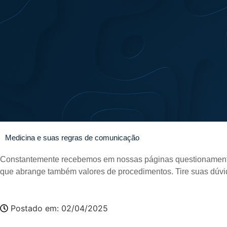
Medicina e suas regras de comunicação
Constantemente recebemos em nossas páginas questionamentos s
que abrange também valores de procedimentos. Tire suas dúvi
Postado em:
02/04/2025