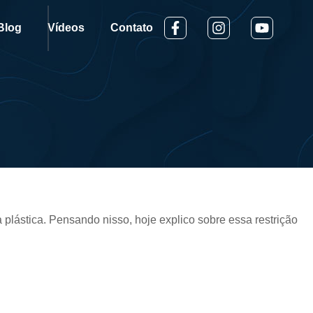
Blog
Vídeos
Contato
lástica. Pensando nisso, hoje explico sobre essa restrição