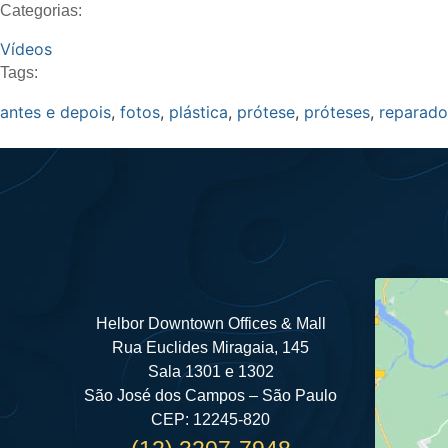
Categorias:
Vídeos
Tags:
antes e depois
,
fotos
,
plástica
,
prótese
,
próteses
,
reparado
Helbor Downtown Offices & Mall
Rua Euclides Miragaia, 145
Sala 1301 e 1302
São José dos Campos – São Paulo
CEP: 12245-820