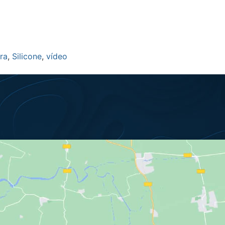
ra
,
Silicone
,
vídeo