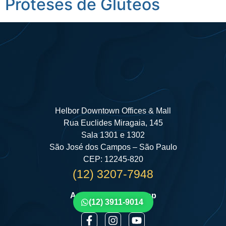
Próteses de Glúteos
Helbor Downtown Offices & Mall
Rua Euclides Miragaia, 145
Sala 1301 e 1302
São José dos Campos – São Paulo
CEP: 12245-820
(12) 3207-7948
Agende por Whatsapp
(12) 3911-9014