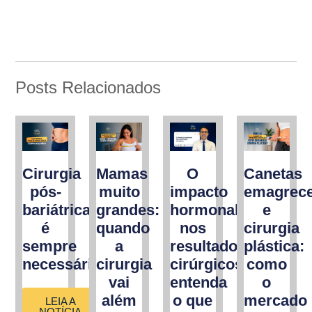
Posts Relacionados
Cirurgia
Mamas
O
Canetas
pós-
muito
impacto
emagrec
bariátrica
grandes:
hormonal
e
é
quando
nos
cirurgia
sempre
a
resultados
plástica:
necessária?
cirurgia
cirúrgicos:
como
vai
entenda
o
além
o que
mercado
LEIA A
NOTÍCIA