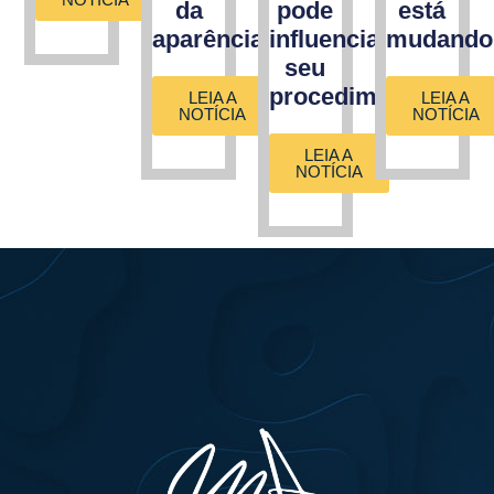
da
pode
está
aparência?
influenciar
mudando
seu
procedimento
LEIA A
LEIA A
NOTÍCIA
NOTÍCIA
LEIA A
NOTÍCIA