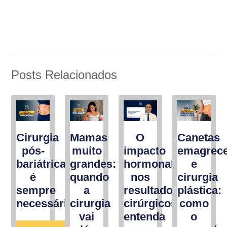
Posts Relacionados
Cirurgia
Mamas
O
Canetas
pós-
muito
impacto
emagrec
bariátrica
grandes:
hormonal
e
é
quando
nos
cirurgia
sempre
a
resultados
plástica:
necessária?
cirurgia
cirúrgicos:
como
vai
entenda
o