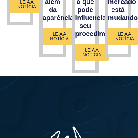
além
o que
mercado
LEIA A
NOTÍCIA
da
pode
está
aparência?
influenciar
mudando
seu
procedimento
LEIA A
LEIA A
NOTÍCIA
NOTÍCIA
LEIA A
NOTÍCIA