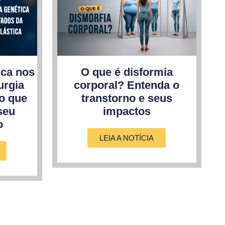
ica nos
O que é disformia
urgia
corporal? Entenda o
 o que
transtorno e seus
seu
impactos
o
LEIA A NOTÍCIA