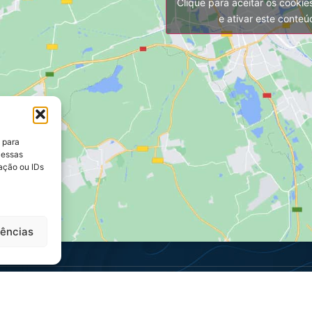
Clique para aceitar os cooki
e ativar este conte
 para
 essas
ação ou IDs
rências
reservados.