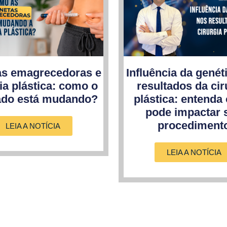
as emagrecedoras e
Influência da genét
ia plástica: como o
resultados da cir
do está mudando?
plástica: entenda
pode impactar 
procediment
LEIA A NOTÍCIA
LEIA A NOTÍCIA