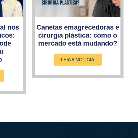
al nos
Canetas emagrecedoras e
icos:
cirurgia plástica: como o
pode
mercado está mudando?
eu
o
LEIA A NOTÍCIA