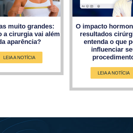
s muito grandes:
O impacto hormon
 a cirurgia vai além
resultados cirúrg
da aparência?
entenda o que 
influenciar s
procediment
LEIA A NOTÍCIA
LEIA A NOTÍCIA