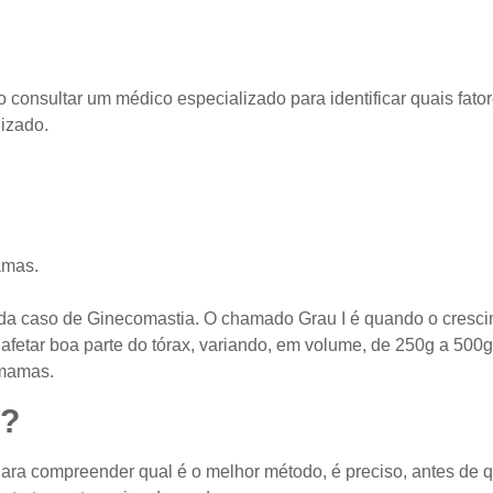
o consultar um médico especializado para identificar quais fat
lizado.
amas.
da caso de Ginecomastia. O chamado Grau I é quando o cresci
or afetar boa parte do tórax, variando, em volume, de 250g a 500
 mamas.
a?
ara compreender qual é o melhor método, é preciso, antes de q