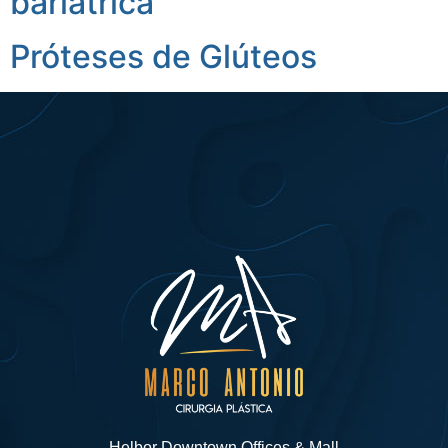
bariátrica
Próteses de Glúteos
Helbor Downtown Offices & Mall